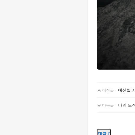
예산별 
이전글
나의 도
다음글
댓글
0