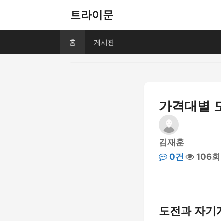
트라이문
홈
게시판
가격대별 
김재훈
0건
106회
도전과 자기