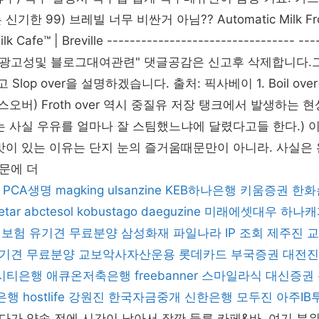
기한 99) 브레빌 너무 비싼거 아님?? Automatic Milk Froth
lk Cafe™ | Breville --------------------------------- ---
--- "광고성및 블로그대여관련" 댓글공감은 신고후 삭제합니다.그 중 
리고 Slop over을 설명하겠습니다. 출처: 픽사베이 1. Boil over
(프로스오버) Froth over 역시 중질유 저장 탱크에서 발생하는
Art는 사실 우유를 얼마나 잘 스팀했느냐에 달렸다고들 한다.)
맛이 있는 이유는 단지 눈의 즐거움때문만이 아니라. 사실은
문에 더
PCA생명
magking
ulsanzine
KEB하나은행
키움증권
한화
etar
abctesol
kobustago
daeguzine
미래에셋대우
하나캐
해보험
유기견 무료분양
삼성화재
파일나라
IP 조회
제주진
교
기견 무료분양
교보악사자산운용
롯데카드
부국증권
대전진
시티은행
애큐온저축은행
freebanner
스마일라식
대신증권
은행
hostlife
강원진
한국자금중개
신한은행
모두진
아주IB
가 약속 전에 시간이 남아서 잠깐 들른 카페&바. 여기 분