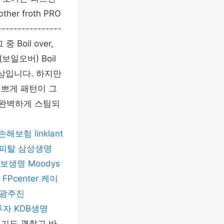
er froth PRO
----------------
Boil over,
(보일오버) Boil
 현상입니다. 하지만
 이쁘게 패턴이 그
 완벽하게 스팀되
손해보험
linklant
피탈
삼성생명
보생명
Moodys
FPcenter
케이
광주진
투자
KDB생명
위기도 괜찮고 바