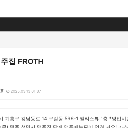
맥주집 FROTH
5회
2025.03.13 01:37
 기흥구 강남동로 14 구갈동 596-1 펠리스뷰 1층 *영업시간 
일 휴무) 맥주 설명서 맥주집 답게 맥주메뉴판이 엄청 커요! 카