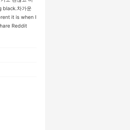
black.차가운
t it is when I
hare Reddit