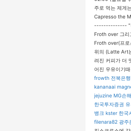
주로 먹는 제게는 신
Capresso the Mi
-----------
Froth over 그
Froth over
위의 (Latte 
려진 커피가 더 
어진 우유이기때
frowth
전북은행
kananaai
magn
jejuzine
MG손
한국투자증권
유
뱅크
kster
한국
filenara82
광주
킹스크로스에 갔다