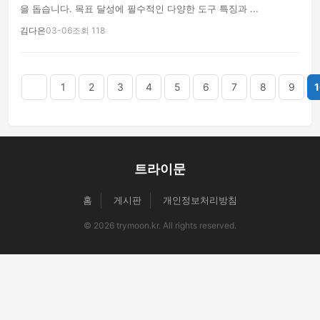
을 돕습니다. 목표 달성에 필수적인 다양한 도구 특징과 ...
김다은
03-06
조회 118
음
맨끝
1
2
3
4
5
6
7
8
9
1
트라이문
홈
게시판
개인정보처리방침
© 2026 trymoon.kr. All rights reserved.