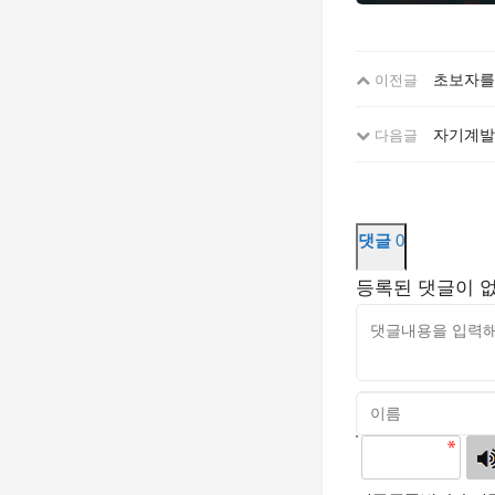
초보자를
이전글
자기계발
다음글
댓글
0
등록된 댓글이 
고침